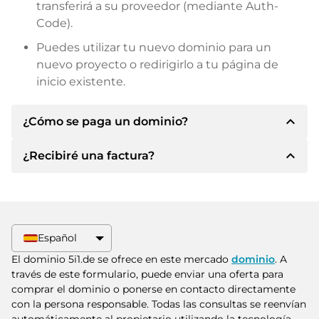
transferirá a su proveedor (mediante Auth-
Code).
Puedes utilizar tu nuevo dominio para un
nuevo proyecto o redirigirlo a tu página de
inicio existente.
expand_less
¿Cómo se paga un dominio?
expand_less
¿Recibiré una factura?
Tras llegar a un acuerdo, el propietario le
informará de los detalles del pago. A
continuación, el propietario le facilitará los datos
Sí, el vendedor le enviará la factura
bancarios SEPA y, si lo desea, también le ofrecerá
correspondiente. Para precios de compra
Paypal u otros métodos de pago.
superiores, también recibirá un contrato de
Español
compra adicional si lo solicita.
Indique siempre el nombre de dominio y el
El dominio 5i1.de se ofrece en este mercado
dominio
. A
número de factura al realizar la transferencia.
través de este formulario, puede enviar una oferta para
comprar el dominio o ponerse en contacto directamente
con la persona responsable. Todas las consultas se reenvían