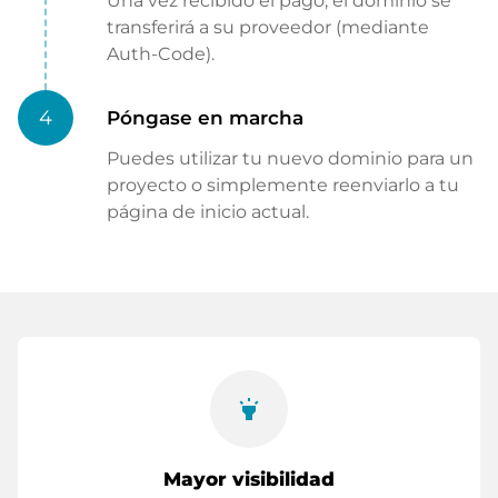
Una vez recibido el pago, el dominio se
transferirá a su proveedor (mediante
Auth-Code).
4
Póngase en marcha
Puedes utilizar tu nuevo dominio para un
proyecto o simplemente reenviarlo a tu
página de inicio actual.
highlight
Mayor visibilidad